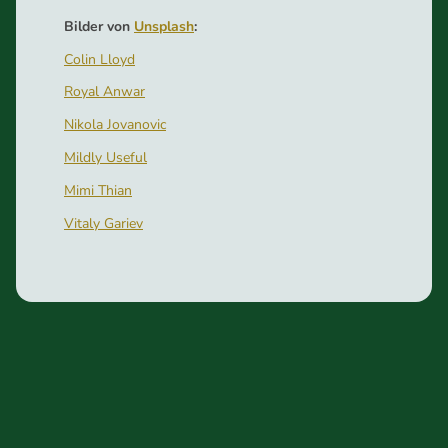
Bilder von
Unsplash
:
Colin Lloyd
Royal Anwar
Nikola Jovanovic
Mildly Useful
Mimi Thian
Vitaly Gariev