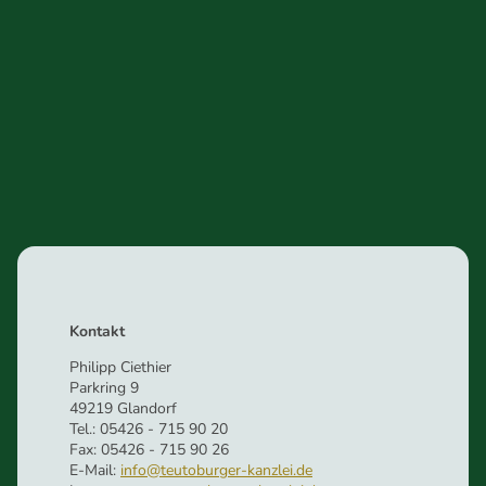
Kontakt
Philipp Ciethier
Parkring 9
49219 Glandorf
Tel.: 05426 - 715 90 20
Fax: 05426 - 715 90 26
E-Mail:
info@teutoburger-kanzlei.de