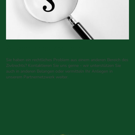
Allgemeines Zivilrecht
Sie haben ein rechtliches Problem aus einem anderen Bereich des
Zivilrechts? Kontaktieren Sie uns gerne - wir unterstützen Sie
auch in anderen Belangen oder vermitteln Ihr Anliegen in
unserem Partnernetzwerk weiter.